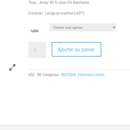
Tissu : Jersey 95 % coton 5% élasthanne
Entretien : Lavage en machine à 40°C
taille
quantité
Ajouter au panier
de
Tee
shirt
à
UGS :
ND
Catégories :
BOUTIQUE
,
Vêtements enfant
volants
"chats
sur
fond
rose"