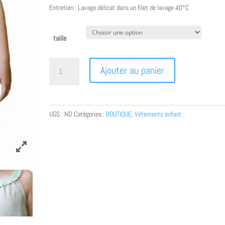
Entretien : Lavage délicat dans un filet de lavage 40°C
taille
quantité
Ajouter au panier
de
Robe
crochet
et
UGS :
ND
Catégories :
BOUTIQUE
,
Vêtements enfant
double
gaze