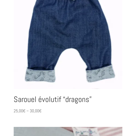
Sarouel évolutif “dragons”
25,00
€
–
30,00
€