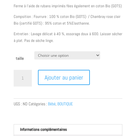
Ferme à l’aide de rubans imprimés fées également en coton Bio (GOTS)
Compsition : Fourrure : 100 % coton Bio (GOTS) / Chambray rose clair
Bio (certifié GOTS) : 95% coton et 5%Elasthanne.
Entretien : Lavage délicat à 40 %, essorage doux à 600. Laisser sécher
à plat. Pas de sèche linge.
taille
quantité
Ajouter au panier
de
Gilet
de
Berger
UGS :
ND
Catégories :
Bébé
,
BOUTIQUE
Bébé
doublure
rose
BIO
Informations complémentaires